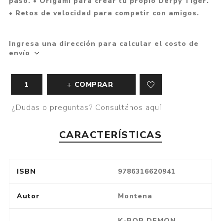
paso. • Origami para crear tu propio Derpy Tiger.
• Retos de velocidad para competir con amigos.
Ingresa una dirección para calcular el costo de
envío
COMPRAR
¿Dudas o preguntas? Consultános aquí
CARACTERÍSTICAS
ISBN
9786316620941
Autor
Montena
K-POP DEMON