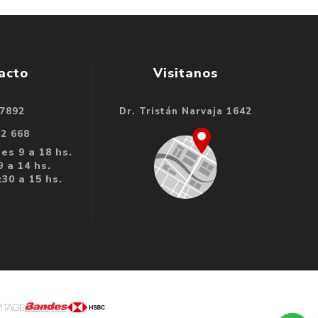
acto
Visitanos
 7892
Dr. Tristán Narvaja 1642
32 668
es 9 a 18 hs.
 a 14 hs.
30 a 15 hs.