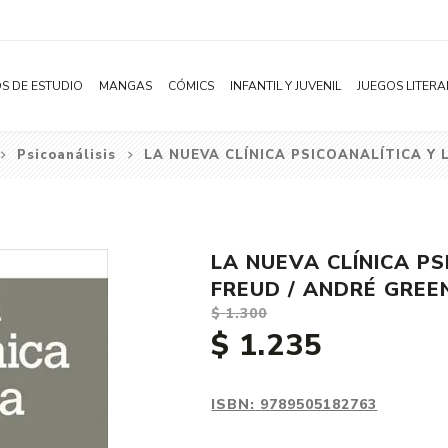
S DE ESTUDIO
MANGAS
CÓMICS
INFANTIL Y JUVENIL
JUEGOS LITERA
Psicoanálisis
LA NUEVA CLÍNICA PSICOANALÍTICA Y 
Novelas
Literatura Infantil
Acción
Shonen
Literatura Juvenil
Aventura
Shojo
Bélico
LA NUEVA CLÍNICA PS
Seinen
Ciencia ficción
FREUD / ANDRÉ GREE
Josei
Comedia
$ 1.300
$ 1.235
Yaoi / BL
Distopía
Yuri / GL
Deportes
Manhwa
Drama
ISBN:
9789505182763
Subcategoría
Ecchi