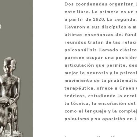
Dos coordenadas organizan 
Fantasía
este libro. La primera es un
Fantasía oscura
a partir de 1920. La segunda,
llevaron a sus discípulos a 
Gore
últimas enseñanzas del funda
Ver todo
reunidos tratan de las relac
psicoanálisis llamado clásic
parecen ocupar una posición
articulación que permite, de
mejor la neurosis y la psicos
movimiento de la problemátic
terapéutica, ofrece a Green 
teóricos, estudiando lo arcai
la técnica, la ensoñación del
como el lenguaje y la comple
psiquismo y su aparición en 