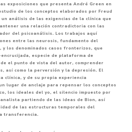
Mitología
las exposiciones que presenta André Green en
PUZZLES
Guías visuales
 estudio de los conceptos elaborados por Freud
Cuerpo, mente y salud
JUEGOS LITERARIOS
Histórica
 un análisis de las exigencias de la clínica que
Pedagogía
mantener una relación contradictoria con las
CALENDARIOS
LGBT+
Ciencias humanas y
dor del psicoanálisis. Los trabajos aquí
JUEGO DE CARTAS
+18
sociales
iones entre las neurosis, fundamento del
PACK Y BOXSET
THRILLER
Política y economía
o, y los denominados casos fronterizos, que
-encrucijada, especie de plataforma de
OFERTA PENGUIN
Drama
Libros para padres
sde el punto de vista del autor, comprender
CAJA MUSICAL
Festividades
Ciencia y divulgación
is, así como la perversión y la depresión. El
OFERTA ESPECIAL
Actualidad
a clínica, y de su propia experiencia
un lugar de anclaje para repensar los conceptos
PIKA
Artes
co, los ideales del yo, el silencio impuesto por
CHAU PANTALLAS
Deportes
 analista partiendo de las ideas de Bion, así
LITERATURA UNIVERSAL
jidad de las estructuras temporales del
Terapias y Meditación
la transferencia.
Tecnología e Internet
Merchandising