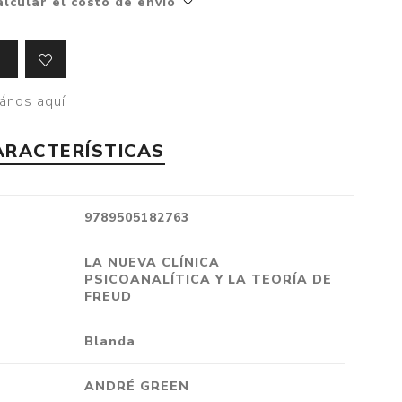
alcular el costo de envío
Crónica
Negocios
Ingenio
ános aquí
Ensayo
Ver todo
ARACTERÍSTICAS
9789505182763
LA NUEVA CLÍNICA
PSICOANALÍTICA Y LA TEORÍA DE
FREUD
Blanda
ANDRÉ GREEN