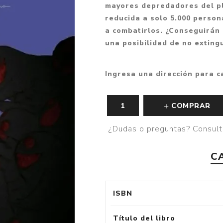
mayores depredadores del pl
Fantasía
reducida a solo 5.000 person
Fantasía oscura
a combatirlos. ¿Conseguirán
una posibilidad de no exting
Gore
Ver todo
Ingresa una dirección para c
COMPRAR
¿Dudas o preguntas? Consult
C
ISBN
Título del libro