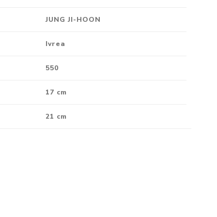
Crónica
JUNG JI-HOON
Negocios
Ingenio
Ivrea
Ensayo
550
Ver todo
17 cm
21 cm