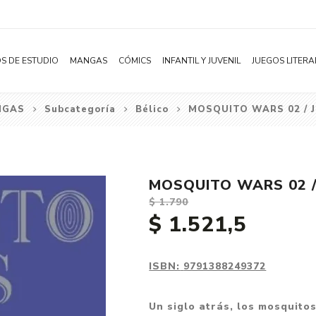
S DE ESTUDIO
MANGAS
CÓMICS
INFANTIL Y JUVENIL
JUEGOS LITERA
NGAS
Subcategoría
Bélico
MOSQUITO WARS 02 / 
Novelas
Literatura Infantil
Acción
Shonen
Literatura Juvenil
Aventura
Shojo
Bélico
MOSQUITO WARS 02 /
Seinen
Ciencia ficción
$ 1.790
Josei
Comedia
$ 1.521,5
Yaoi / BL
Distopía
Yuri / GL
Deportes
ISBN:
9791388249372
Manhwa
Drama
Un siglo atrás, los mosquito
Subcategoría
Ecchi