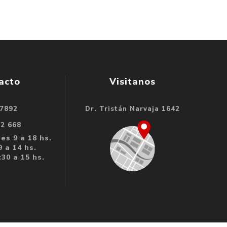
acto
Visitanos
 7892
Dr. Tristán Narvaja 1642
32 668
es 9 a 18 hs.
 a 14 hs.
30 a 15 hs.