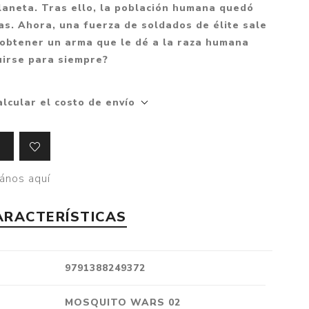
Mitología
aneta. Tras ello, la población humana quedó
PUZZLES
Guías visuales
as. Ahora, una fuerza de soldados de élite sale
Cuerpo, mente y salud
JUEGOS LITERARIOS
Histórica
 obtener un arma que le dé a la raza humana
Pedagogía
uirse para siempre?
CALENDARIOS
LGBT+
Ciencias humanas y
JUEGO DE CARTAS
+18
sociales
alcular el costo de envío
PACK Y BOXSET
THRILLER
Política y economía
OFERTA PENGUIN
Drama
Libros para padres
CAJA MUSICAL
Festividades
Ciencia y divulgación
ános aquí
OFERTA ESPECIAL
Actualidad
PIKA
Artes
ARACTERÍSTICAS
CHAU PANTALLAS
Deportes
LITERATURA UNIVERSAL
Terapias y Meditación
9791388249372
Tecnología e Internet
Merchandising
MOSQUITO WARS 02