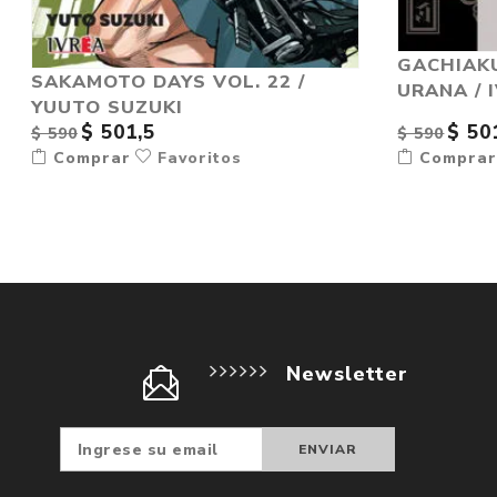
GACHIAKU
SAKAMOTO DAYS VOL. 22 /
URANA / 
YUUTO SUZUKI
$ 501,5
$ 50
$ 590
$ 590
Comprar
Favoritos
Compra
Newsletter
Suscribir
Darse d