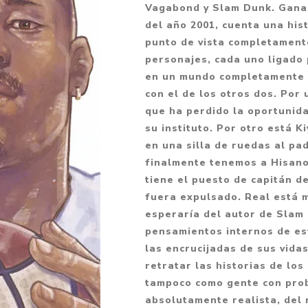
Vagabond y Slam Dunk. Ganad
Fantasía
del año 2001, cuenta una his
Fantasía oscura
punto de vista completamente
personajes, cada uno ligado
Gore
en un mundo completamente 
Ver todo
con el de los otros dos. Po
que ha perdido la oportunida
su instituto. Por otro está 
en una silla de ruedas al p
finalmente tenemos a Hisano
tiene el puesto de capitán d
fuera expulsado. Real está 
esperaría del autor de Slam 
pensamientos internos de es
las encrucijadas de sus vida
retratar las historias de los
tampoco como gente con probl
absolutamente realista, del 