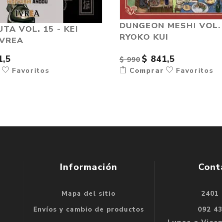
DUNGEON MESHI VOL. 
TA VOL. 15 - KEI
RYOKO KUI
IVREA
1,5
$ 841,5
$ 990
r
Favoritos
Comprar
Favoritos
Información
Cont
Mapa del sitio
2401
se
Envíos y cambio de productos
092 4
e