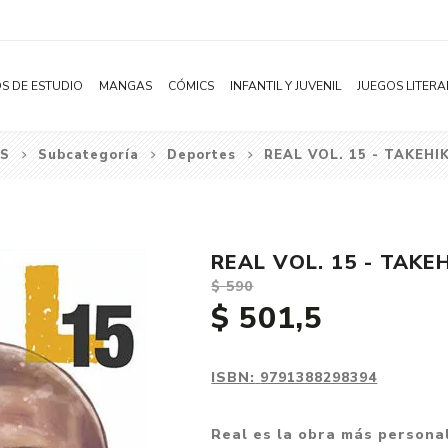
S DE ESTUDIO
MANGAS
CÓMICS
INFANTIL Y JUVENIL
JUEGOS LITERA
S
Subcategoría
Deportes
REAL VOL. 15 - TAKEHI
Novelas
Literatura Infantil
Acción
Shonen
Literatura Juvenil
Aventura
Shojo
Bélico
REAL VOL. 15 - TAKEH
Seinen
Ciencia ficción
$ 590
Josei
Comedia
$ 501,5
Yaoi / BL
Distopía
Yuri / GL
Deportes
ISBN:
9791388298394
Manhwa
Drama
Real es la obra más personal
Subcategoría
Ecchi