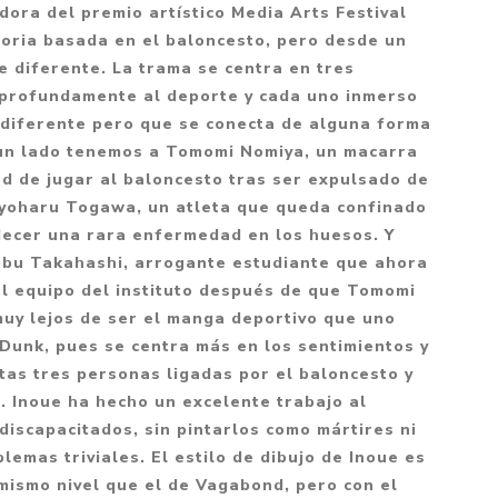
Mitología
ora del premio artístico Media Arts Festival
PUZZLES
Guías visuales
toria basada en el baloncesto, pero desde un
Cuerpo, mente y salud
JUEGOS LITERARIOS
Histórica
 diferente. La trama se centra en tres
Pedagogía
 profundamente al deporte y cada uno inmerso
CALENDARIOS
LGBT+
Ciencias humanas y
diferente pero que se conecta de alguna forma
JUEGO DE CARTAS
+18
sociales
r un lado tenemos a Tomomi Nomiya, un macarra
PACK Y BOXSET
THRILLER
Política y economía
d de jugar al baloncesto tras ser expulsado de
Kiyoharu Togawa, un atleta que queda confinado
OFERTA PENGUIN
Drama
Libros para padres
adecer una rara enfermedad en los huesos. Y
CAJA MUSICAL
Festividades
Ciencia y divulgación
bu Takahashi, arrogante estudiante que ahora
OFERTA ESPECIAL
el equipo del instituto después de que Tomomi
Actualidad
muy lejos de ser el manga deportivo que uno
PIKA
Artes
Dunk, pues se centra más en los sentimientos y
CHAU PANTALLAS
Deportes
tas tres personas ligadas por el baloncesto y
s. Inoue ha hecho un excelente trabajo al
LITERATURA UNIVERSAL
Terapias y Meditación
 discapacitados, sin pintarlos como mártires ni
Tecnología e Internet
emas triviales. El estilo de dibujo de Inoue es
Merchandising
mismo nivel que el de Vagabond, pero con el