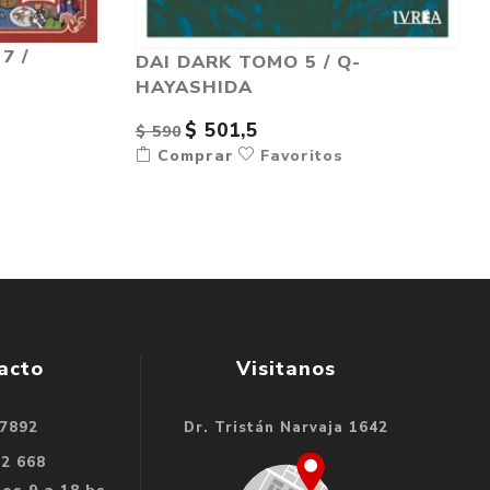
7 /
DAI DARK TOMO 5 / Q-
HAYASHIDA
$ 501,5
$ 590
Comprar
Favoritos
acto
Visitanos
 7892
Dr. Tristán Narvaja 1642
32 668