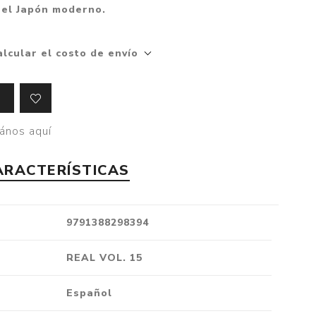
 el Japón moderno.
Crónica
Negocios
alcular el costo de envío
Ingenio
Ensayo
Ver todo
ános aquí
ARACTERÍSTICAS
9791388298394
REAL VOL. 15
Español