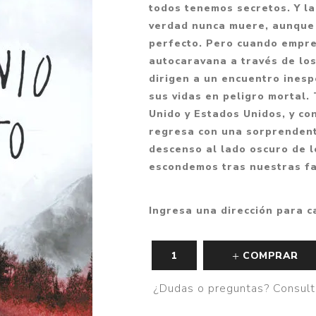
todos tenemos secretos. Y l
Fantasía
verdad nunca muere, aunque 
Fantasía oscura
perfecto. Pero cuando empren
autocaravana a través de lo
Gore
dirigen a un encuentro inesp
Ver todo
sus vidas en peligro mortal. 
Unido y Estados Unidos, y co
regresa con una sorprendente
descenso al lado oscuro de l
escondemos tras nuestras fa
Ingresa una dirección para c
COMPRAR
¿Dudas o preguntas? Consult