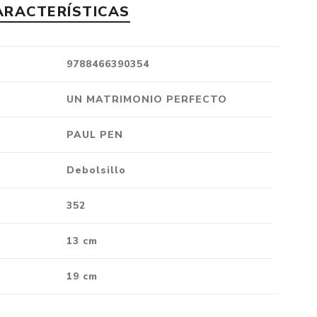
ARACTERÍSTICAS
Crónica
Negocios
Ingenio
9788466390354
Ensayo
UN MATRIMONIO PERFECTO
Ver todo
PAUL PEN
Debolsillo
352
13 cm
19 cm