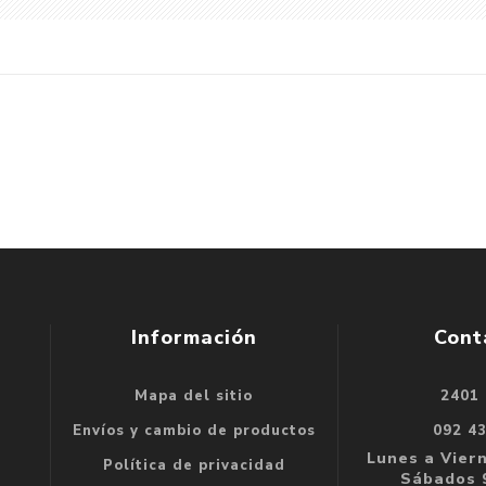
Información
Cont
Mapa del sitio
2401
se
Envíos y cambio de productos
092 4
e
Lunes a Viern
Política de privacidad
Sábados 9