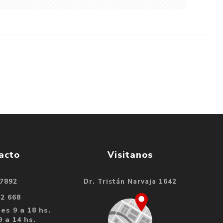
acto
Visitanos
 7892
Dr. Tristán Narvaja 1642
32 668
es 9 a 18 hs.
 a 14 hs.