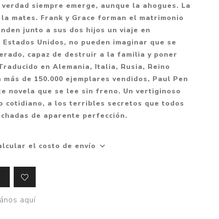
Mitología
a verdad siempre emerge, aunque la ahogues. La
PUZZLES
Guías visuales
la mates. Frank y Grace forman el matrimonio
Cuerpo, mente y salud
JUEGOS LITERARIOS
Histórica
den junto a sus dos hijos un viaje en
Pedagogía
s Estados Unidos, no pueden imaginar que se
CALENDARIOS
LGBT+
Ciencias humanas y
erado, capaz de destruir a la familia y poner
JUEGO DE CARTAS
+18
sociales
Traducido en Alemania, Italia, Rusia, Reino
PACK Y BOXSET
THRILLER
Política y economía
n más de 150.000 ejemplares vendidos, Paul Pen
 novela que se lee sin freno. Un vertiginoso
OFERTA PENGUIN
Drama
Libros para padres
o cotidiano, a los terribles secretos que todos
CAJA MUSICAL
Festividades
Ciencia y divulgación
chadas de aparente perfección.
OFERTA ESPECIAL
Actualidad
PIKA
Artes
alcular el costo de envío
CHAU PANTALLAS
Deportes
LITERATURA UNIVERSAL
Terapias y Meditación
Tecnología e Internet
ános aquí
Merchandising