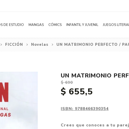
S DE ESTUDIO
MANGAS
CÓMICS
INFANTIL Y JUVENIL
JUEGOS LITERA
FICCIÓN
Novelas
UN MATRIMONIO PERFECTO / PA
Novelas
Literatura Infantil
Acción
Shonen
Literatura Juvenil
Aventura
Shojo
Bélico
UN MATRIMONIO PERF
Seinen
Ciencia ficción
$ 690
Josei
Comedia
$ 655,5
Yaoi / BL
Distopía
Yuri / GL
Deportes
ISBN:
9788466390354
Manhwa
Drama
Crees que conoces a tu parej
Subcategoría
Ecchi