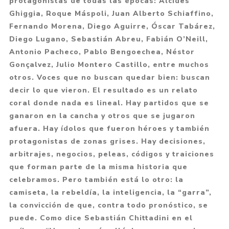
protagonistas de todas las épocas: Alcides
Ghiggia, Roque Máspoli, Juan Alberto Schiaffino,
Fernando Morena, Diego Aguirre, Óscar Tabárez,
Diego Lugano, Sebastián Abreu, Fabián O’Neill,
Antonio Pacheco, Pablo Bengoechea, Néstor
Gonçalvez, Julio Montero Castillo, entre muchos
otros. Voces que no buscan quedar bien: buscan
decir lo que vieron. El resultado es un relato
coral donde nada es lineal. Hay partidos que se
ganaron en la cancha y otros que se jugaron
afuera. Hay ídolos que fueron héroes y también
protagonistas de zonas grises. Hay decisiones,
arbitrajes, negocios, peleas, códigos y traiciones
que forman parte de la misma historia que
celebramos. Pero también está lo otro: la
camiseta, la rebeldía, la inteligencia, la “garra”,
la convicción de que, contra todo pronóstico, se
puede. Como dice Sebastián Chittadini en el