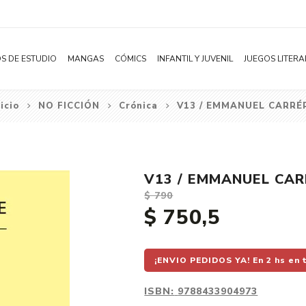
S DE ESTUDIO
MANGAS
CÓMICS
INFANTIL Y JUVENIL
JUEGOS LITERA
nicio
NO FICCIÓN
Crónica
V13 / EMMANUEL CARRÉ
Novelas
Literatura Infantil
Acción
Shonen
Literatura Juvenil
Aventura
Shojo
Bélico
V13 / EMMANUEL CAR
Seinen
Ciencia ficción
$ 790
Josei
Comedia
$ 750,5
Yaoi / BL
Distopía
Yuri / GL
Deportes
¡ENVIO PEDIDOS YA! En 2 hs en 
Manhwa
Drama
ISBN:
9788433904973
Subcategoría
Ecchi