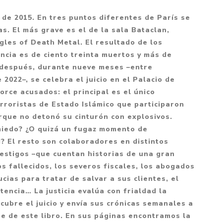
Mitología
PUZZLES
Guías visuales
 de 2015. En tres puntos diferentes de París se
Cuerpo, mente y salud
JUEGOS LITERARIOS
Histórica
s. El más grave es el de la sala Bataclan,
Pedagogía
les of Death Metal. El resultado de los
CALENDARIOS
LGBT+
Ciencias humanas y
ncia es de ciento treinta muertos y más de
JUEGO DE CARTAS
+18
sociales
 después, durante nueve meses –entre
PACK Y BOXSET
THRILLER
 2022–, se celebra el juicio en el Palacio de
Política y economía
torce acusados: el principal es el único
OFERTA PENGUIN
Drama
Libros para padres
erroristas de Estado Islámico que participaron
CAJA MUSICAL
Festividades
Ciencia y divulgación
rque no detonó su cinturón con explosivos.
miedo? ¿O quizá un fugaz momento de
OFERTA ESPECIAL
Actualidad
? El resto son colaboradores en distintos
PIKA
Artes
estigos –que cuentan historias de una gran
CHAU PANTALLAS
Deportes
os fallecidos, los severos fiscales, los abogados
cias para tratar de salvar a sus clientes, el
LITERATURA UNIVERSAL
Terapias y Meditación
tencia… La justicia evalúa con frialdad la
Tecnología e Internet
ubre el juicio y envía sus crónicas semanales a
Merchandising
se de este libro. En sus páginas encontramos la