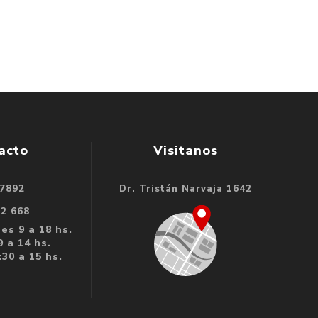
acto
Visitanos
 7892
Dr. Tristán Narvaja 1642
32 668
es 9 a 18 hs.
 a 14 hs.
30 a 15 hs.