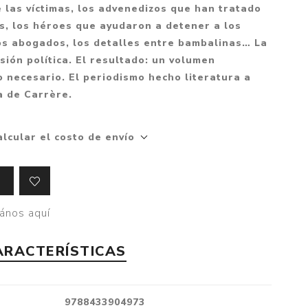
de las víctimas, los advenedizos que han tratado
Crónica
s, los héroes que ayudaron a detener a los
Negocios
 los abogados, los detalles entre bambalinas… La
Ingenio
ión política. El resultado: un volumen
 necesario. El periodismo hecho literatura a
Ensayo
a de Carrère.
Ver todo
alcular el costo de envío
ános aquí
ARACTERÍSTICAS
9788433904973