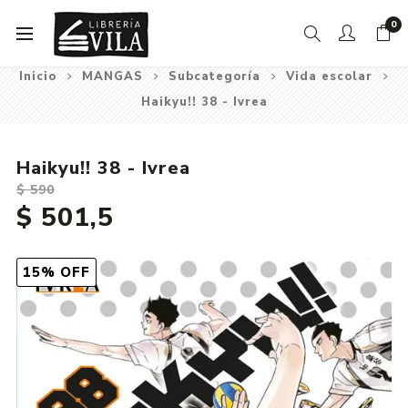
0
Inicio
MANGAS
Subcategoría
Vida escolar
Haikyu!! 38 - Ivrea
Haikyu!! 38 - Ivrea
$ 590
$ 501,5
15% OFF